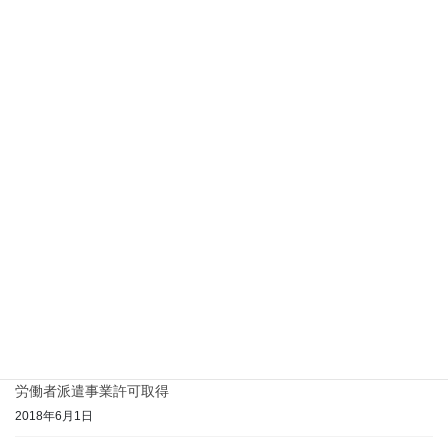
Felims 公式サイトへ...
最近の投稿
新卒採用ご案内
2018年8月20日
ホームページをリニューアルしました
2018年7月2日
労働者派遣事業許可取得
2018年6月1日